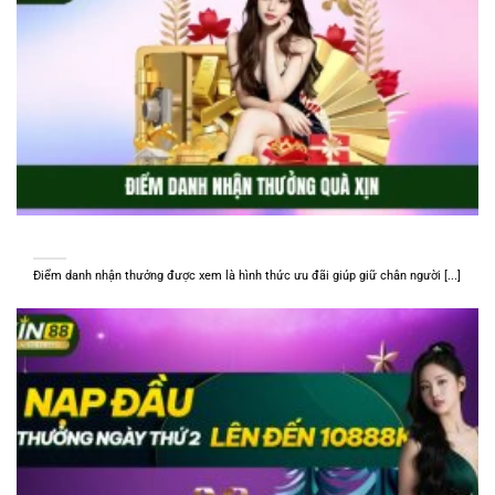
Điểm Danh Nhận Thưởng, XIN88 Trao Quà Tặng Tiền Siêu Khủng
Điểm danh nhận thưởng được xem là hình thức ưu đãi giúp giữ chân người [...]