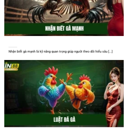
Nhận Biết Gà Mạnh Hiệu Quả Với Hướng Dẫn Chi Tiết Từ XIN88
Nhận biết gà mạnh là kỹ năng quan trọng giúp người theo dõi hiểu sâu [...]