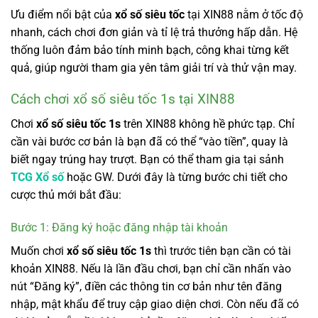
Ưu điểm nổi bật của
xổ số siêu tốc
tại XIN88 nằm ở tốc độ
nhanh, cách chơi đơn giản và tỉ lệ trả thưởng hấp dẫn. Hệ
thống luôn đảm bảo tính minh bạch, công khai từng kết
quả, giúp người tham gia yên tâm giải trí và thử vận may.
Cách chơi xổ số siêu tốc 1s tại XIN88
Chơi
xổ số siêu tốc 1s
trên XIN88 không hề phức tạp. Chỉ
cần vài bước cơ bản là bạn đã có thể “vào tiền”, quay là
biết ngay trúng hay trượt. Bạn có thể tham gia tại sảnh
TCG Xổ số
hoặc GW. Dưới đây là từng bước chi tiết cho
cược thủ mới bắt đầu:
Bước 1: Đăng ký hoặc đăng nhập tài khoản
Muốn chơi
xổ số siêu tốc 1s
thì trước tiên bạn cần có tài
khoản XIN88. Nếu là lần đầu chơi, bạn chỉ cần nhấn vào
nút “Đăng ký”, điền các thông tin cơ bản như tên đăng
nhập, mật khẩu để truy cập giao diện chơi. Còn nếu đã có