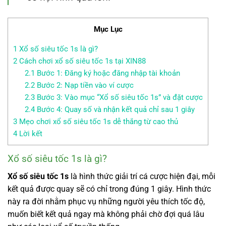
Mục Lục
1
Xổ số siêu tốc 1s là gì?
2
Cách chơi xổ số siêu tốc 1s tại XIN88
2.1
Bước 1: Đăng ký hoặc đăng nhập tài khoản
2.2
Bước 2: Nạp tiền vào ví cược
2.3
Bước 3: Vào mục “Xổ số siêu tốc 1s” và đặt cược
2.4
Bước 4: Quay số và nhận kết quả chỉ sau 1 giây
3
Mẹo chơi xổ số siêu tốc 1s dễ thắng từ cao thủ
4
Lời kết
Xổ số siêu tốc 1s là gì?
Xổ số siêu tốc 1s
là hình thức giải trí cá cược hiện đại, mỗi
kết quả được quay sẽ có chỉ trong đúng 1 giây. Hình thức
này ra đời nhằm phục vụ những người yêu thích tốc độ,
muốn biết kết quả ngay mà không phải chờ đợi quá lâu