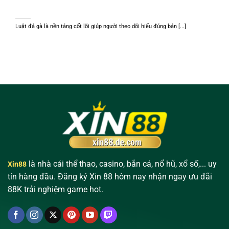
Luật Đá Gà Tại XIN88: Những Nguyên Tắc Quan Trọng Cần Nắm
Luật đá gà là nền tảng cốt lõi giúp người theo dõi hiểu đúng bản [...]
là nhà cái thể thao, casino, bắn cá, nổ hũ, xổ số,... uy
Xin88
tín hàng đầu. Đăng ký Xin 88 hôm nay nhận ngay ưu đãi
88K trải nghiệm game hot.