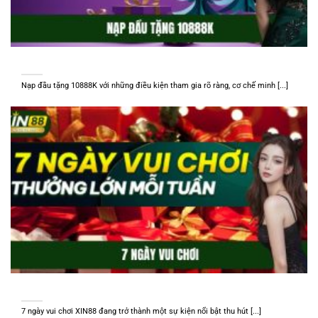
Nạp Đầu Tặng 10888K – Ưu Đãi Mới Hấp Dẫn Nhất Thị Trường
Nạp đầu tặng 10888K với những điều kiện tham gia rõ ràng, cơ chế minh [...]
7 Ngày Vui Chơi – Khuyến Mãi XIN88 Hot Có Một Không Hai
7 ngày vui chơi XIN88 đang trở thành một sự kiện nổi bật thu hút [...]