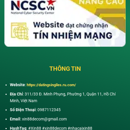
THÔNG TIN
Website
:
https://datingsingiles.ru.com/
Địa Chỉ
: 311/33 Đ. Minh Phụng, Phường 1, Quận 11, Hồ Chí
Minh, Việt Nam
Số Điện Thoại
: 0987112345
Email
:
xin88decom@gmail.com
HashTag
: #Xin88 #xin88decom #nhacaixin88