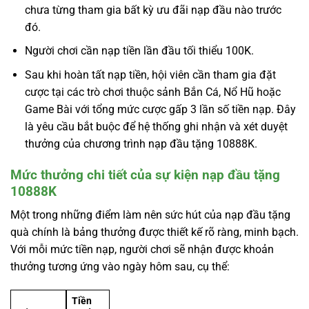
chưa từng tham gia bất kỳ ưu đãi nạp đầu nào trước
đó.
Người chơi cần nạp tiền lần đầu tối thiểu 100K.
Sau khi hoàn tất nạp tiền, hội viên cần tham gia đặt
cược tại các trò chơi thuộc sảnh Bắn Cá, Nổ Hũ hoặc
Game Bài với tổng mức cược gấp 3 lần số tiền nạp. Đây
là yêu cầu bắt buộc để hệ thống ghi nhận và xét duyệt
thưởng của chương trình nạp đầu tặng 10888K.
Mức thưởng chi tiết của sự kiện nạp đầu tặng
10888K
Một trong những điểm làm nên sức hút của nạp đầu tặng
quà chính là bảng thưởng được thiết kế rõ ràng, minh bạch.
Với mỗi mức tiền nạp, người chơi sẽ nhận được khoản
thưởng tương ứng vào ngày hôm sau, cụ thể:
Tiền