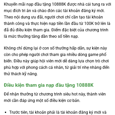
Khuyến mãi nạp đầu tặng 10888K được nhà cái tung ra với
mục đích tri ân và chào đón các tài khoản đăng ký mới.
Theo nội dung ưu đãi, người chơi chỉ cần tạo tài khoản
thành công và thực hiện nạp tiền lần đầu từ 100K trở lên là
đã đủ điều kiện tham gia. Điểm đặc biệt của chương trình
là mức thưởng tăng dần theo số tiền nạp.
Không chỉ dừng lại ở con số thưởng hấp dẫn, sự kiện này
còn cho phép người chơi tham gia nhiều dòng game phổ
biến. Điều này giúp hội viên mới dễ dàng lựa chọn trò chơi
phù hợp với phong cách cá nhân, từ giải trí nhẹ nhàng đến
thử thách kỹ năng.
Điều kiện tham gia nạp đầu tặng 10888K
Để nhận thưởng từ chương trình siêu hot này, thành viên
mới cần đáp ứng một số điều kiện cơ bản.
Trước tiên, tài khoản phải là tài khoản đăng ký mới và