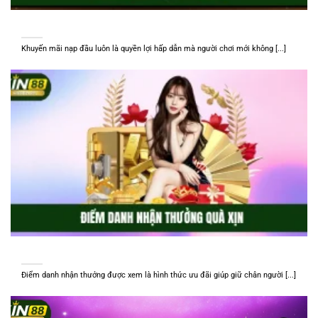
Khuyến Mãi Nạp Đầu – Ưu Đãi Khủng Dành Cho Tân Binh 2026
Khuyến mãi nạp đầu luôn là quyền lợi hấp dẫn mà người chơi mới không [...]
Điểm Danh Nhận Thưởng, XIN88 Trao Quà Tặng Tiền Siêu Khủng
Điểm danh nhận thưởng được xem là hình thức ưu đãi giúp giữ chân người [...]