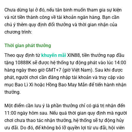
Chưa dừng lại ở đó, nếu tân binh muốn tham gia sự kiện
và rút tiền thành công về tài khoản ngân hàng. Bạn cần
chú ý thêm quy định đổi thưởng và thời gian nhận của
chương trình:
Thời gian phát thưởng
Theo quy định từ
khuyến mãi
XIN88, tiền thưởng nạp đầu
tặng 10888K sẽ được hệ thống tự động phát vào lúc 14:00
hàng ngày theo giờ GMT+7 (giờ Việt Nam). Sau khi được
phát, người chơi cần đăng nhập tài khoản và truy cập vào
mục Bao Lì Xì hoặc Hồng Bao May Mắn để tiến hành nhận
thưởng.
Một điểm cần lưu ý là phần thưởng chỉ có giá trị nhận đến
11:00 ngày hôm sau. Nếu quá thời gian quy định mà người
chơi chưa thao tác nhận thưởng, hệ thống sẽ tự động hủy
ưu đãi. Do đó, để không bỏ lỡ quyền lợi từ ưu đãi, hội viên