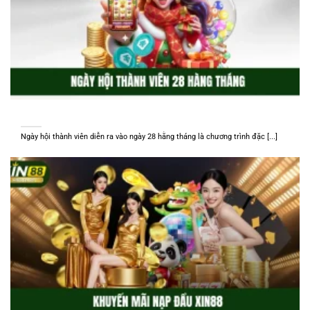
Ngày Hội Thành Viên – Cơ Hội Trúng 8.000 Tỷ Lớn Nhất Năm
Ngày hội thành viên diễn ra vào ngày 28 hằng tháng là chương trình đặc [...]