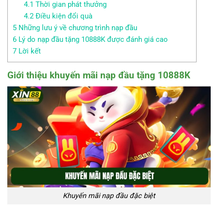
4.1
Thời gian phát thưởng
4.2
Điều kiện đổi quà
5
Những lưu ý về chương trình nạp đầu
6
Lý do nạp đầu tặng 10888K được đánh giá cao
7
Lời kết
Giới thiệu khuyến mãi nạp đầu tặng 10888K
Khuyến mãi nạp đầu đặc biệt