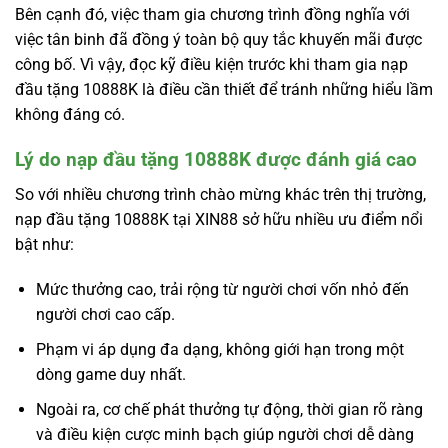
Bên cạnh đó, việc tham gia chương trình đồng nghĩa với
việc tân binh đã đồng ý toàn bộ quy tắc khuyến mãi được
công bố. Vì vậy, đọc kỹ điều kiện trước khi tham gia nạp
đầu tặng 10888K là điều cần thiết để tránh những hiểu lầm
không đáng có.
Lý do nạp đầu tặng 10888K được đánh giá cao
So với nhiều chương trình chào mừng khác trên thị trường,
nạp đầu tặng 10888K tại XIN88 sở hữu nhiều ưu điểm nổi
bật như:
Mức thưởng cao, trải rộng từ người chơi vốn nhỏ đến
người chơi cao cấp.
Phạm vi áp dụng đa dạng, không giới hạn trong một
dòng game duy nhất.
Ngoài ra, cơ chế phát thưởng tự động, thời gian rõ ràng
và điều kiện cược minh bạch giúp người chơi dễ dàng