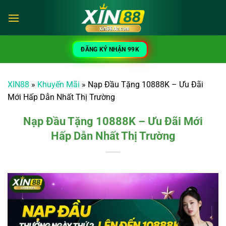
Chuyển
đến
nội
dung
ĐĂNG KÝ NHẬN 99K
XIN88
»
Khuyến Mãi
»
Nạp Đầu Tặng 10888K – Ưu Đãi
Mới Hấp Dẫn Nhất Thị Trường
Nạp Đầu Tặng 10888K – Ưu Đãi Mới
Hấp Dẫn Nhất Thị Trường