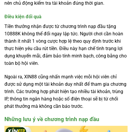
nên chủ động kiểm tra tài khoản đúng thời gian.
Điều kiện đổi quà
Tiền thưởng nhận được từ chương trình nạp đầu tặng
10888K không thể đổi ngay lập tức. Người chơi cần hoàn
thành ít nhất 1 vòng cược hợp lệ theo quy định trước khi
thực hiện yêu cầu rút tiền. Điều này hạn chế tình trạng lợi
dụng khuyến mãi, đảm bảo tính minh bạch, công bằng cho
toàn bộ hội viên.
Ngoài ra, XIN88 cũng nhấn mạnh việc mỗi hội viên chỉ
được sử dụng một tài khoản duy nhất để tham gia chương
trình. Các trường hợp phát hiện tạo nhiều tài khoản, trùng
IP, thông tin ngân hàng hoặc số điện thoại sẽ bị từ chối
phát thưởng mà không cần báo trước.
Những lưu ý về chương trình nạp đầu