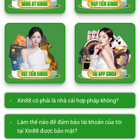
Xin88 có phải là nhà cái hợp pháp không?
Làm thế nào để đảm bảo tài khoản của tôi
tại Xin88 được bảo mật?