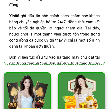
động.
Xin88
ghi dấu ấn nhờ chính sách chăm sóc khách
hàng chuyên nghiệp hỗ trợ 24/7, đồng thời cam kết
bảo vệ tối đa quyền lợi người tham gia. Tại đây,
người chơi là một thành viên được tôn trọng trong
cộng đồng cá cược uy tín thay vì chỉ là một số định
danh tài khoản đơn thuần.
Đơn vị liên tục đầu tư vào hạ tầng máy chủ đặt tại
các trung tâm dữ liệu lớn để duy trì đường truyền
thông suốt, loại bỏ tình trạng nghẽn mạng trong các
khung giờ cao điểm. Việc ứng dụng công nghệ mã
hóa SSL 256-bit giúp mọi giao dịch tài chính và
thông tin cá nhân được bảo vệ trước các rủi ro xâm
nhập từ bên ngoài. Mỗi cú click tại
Xin88
datingsingiles.ru.com
mở ra hành trình giải trí trực
tuyến an toàn – minh bạch – đẳng cấp.