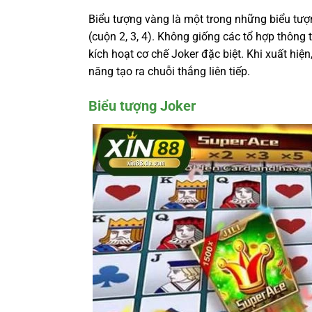
Biểu tượng vàng là một trong những biểu tượn
(cuộn 2, 3, 4). Không giống các tổ hợp thông
kích hoạt cơ chế Joker đặc biệt. Khi xuất hiệ
năng tạo ra chuỗi thắng liên tiếp.
Biểu tượng Joker