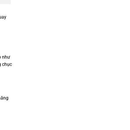
uay
ỏ như
g chục
 năng