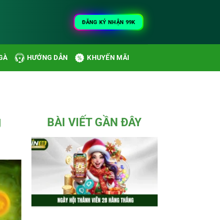
ĐĂNG KÝ NHẬN 99K
GÀ
HƯỚNG DẪN
KHUYẾN MÃI
g
BÀI VIẾT GẦN ĐÂY