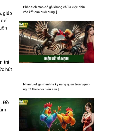
Phân tích trận đá gà không chỉ là việc nhìn
vào kết quả cuối cùng, [...]
, giúp
 để
luôn
 trải
ức hút
Nhận Biết Gà Mạnh Hiệu Quả Với
Hướng Dẫn Chi Tiết Từ XIN88
Nhận biết gà mạnh là kỹ năng quan trọng giúp
người theo dõi hiểu sâu [...]
i. Đồ
cảm