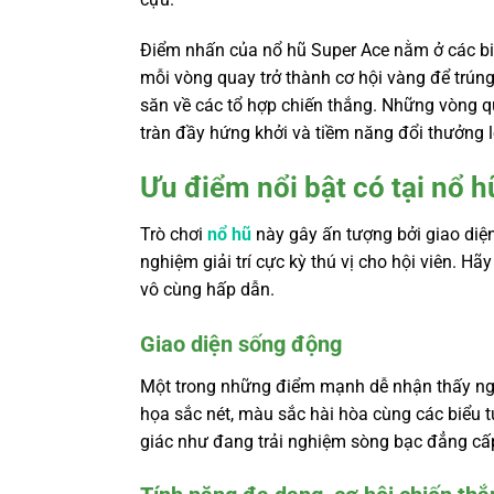
Điểm nhấn của nổ hũ Super Ace nằm ở các biể
mỗi vòng quay trở thành cơ hội vàng để trúng
săn về các tổ hợp chiến thắng. Những vòng qu
tràn đầy hứng khởi và tiềm năng đổi thưởng 
Ưu điểm nổi bật có tại nổ 
Trò chơi
nổ hũ
này gây ấn tượng bởi giao diệ
nghiệm giải trí cực kỳ thú vị cho hội viên. 
vô cùng hấp dẫn.
Giao diện sống động
Một trong những điểm mạnh dễ nhận thấy ngay
họa sắc nét, màu sắc hài hòa cùng các biểu 
giác như đang trải nghiệm sòng bạc đẳng cấp