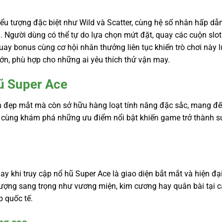
u tượng đặc biệt như Wild và Scatter, cùng hệ số nhân hấp dẫn
. Người dùng có thể tự do lựa chọn mứt đặt, quay các cuộn slot
ay bonus cùng cơ hội nhân thưởng liên tục khiến trò chơi này 
lớn, phù hợp cho những ai yêu thích thử vận may.
hũ Super Ace
n đẹp mắt mà còn sở hữu hàng loạt tính năng đặc sắc, mang đến
Hãy cùng khám phá những ưu điểm nổi bật khiến game trở thành s
 khi truy cập nổ hũ Super Ace là giao diện bắt mắt và hiện đạ
tượng sang trọng như vương miện, kim cương hay quân bài tại 
 quốc tế.