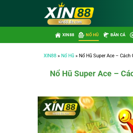
Chuyển
đến
nội
dung
XIN88
NỔ HŨ
BẮN CÁ
XIN88
»
Nổ Hũ
»
Nổ Hũ Super Ace – Cách 
Nổ Hũ Super Ace – Các