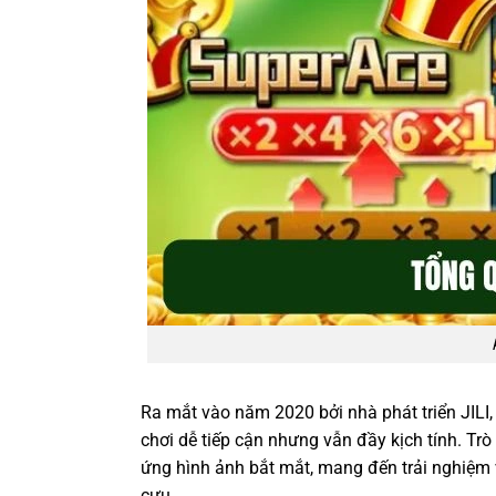
Ra mắt vào năm 2020 bởi nhà phát triển JILI
chơi dễ tiếp cận nhưng vẫn đầy kịch tính. Tr
ứng hình ảnh bắt mắt, mang đến trải nghiệm 
cựu.