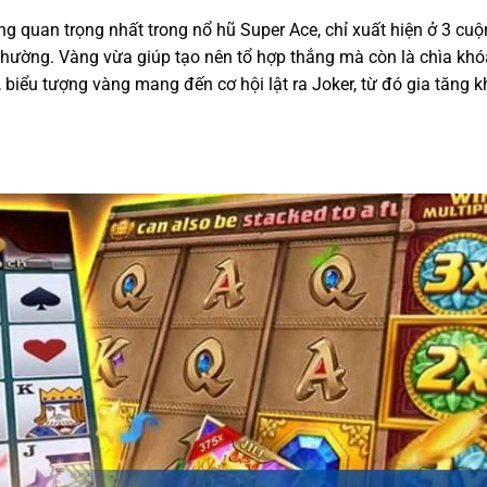
g quan trọng nhất trong nổ hũ Super Ace, chỉ xuất hiện ở 3 cuộ
 thường. Vàng vừa giúp tạo nên tổ hợp thắng mà còn là chìa khó
n, biểu tượng vàng mang đến cơ hội lật ra Joker, từ đó gia tăng 