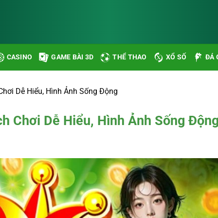
CASINO
GAME BÀI 3D
THỂ THAO
XỔ SỐ
ĐÁ 
Chơi Dễ Hiểu, Hình Ảnh Sống Động
h Chơi Dễ Hiểu, Hình Ảnh Sống Độn