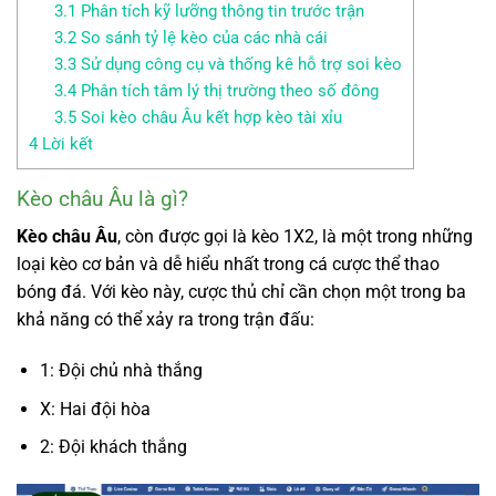
3.1
Phân tích kỹ lưỡng thông tin trước trận
3.2
So sánh tỷ lệ kèo của các nhà cái
3.3
Sử dụng công cụ và thống kê hỗ trợ soi kèo
3.4
Phân tích tâm lý thị trường theo số đông
3.5
Soi kèo châu Âu kết hợp kèo tài xỉu
4
Lời kết
Kèo châu Âu là gì?
Kèo châu Âu
, còn được gọi là kèo 1X2, là một trong những
loại kèo cơ bản và dễ hiểu nhất trong cá cược thể thao
bóng đá. Với kèo này, cược thủ chỉ cần chọn một trong ba
khả năng có thể xảy ra trong trận đấu:
1: Đội chủ nhà thắng
X: Hai đội hòa
2: Đội khách thắng