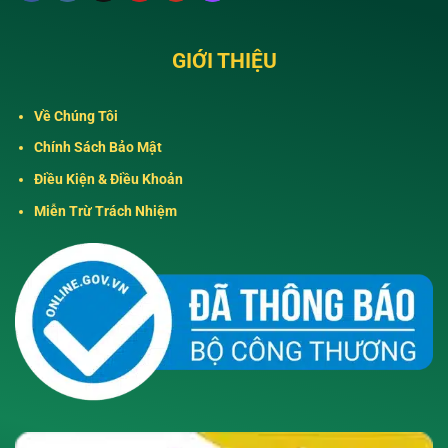
GIỚI THIỆU
Về Chúng Tôi
Chính Sách Bảo Mật
Điều Kiện & Điều Khoản
Miễn Trừ Trách Nhiệm