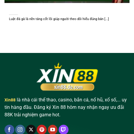
Luật Đá Gà Tại XIN88: Những Nguyên Tắc Quan Trọng Cần Nắm
Luật đá gà là nền tảng cốt lõi giúp người theo dõi hiểu đúng bản [...]
là nhà cái thể thao, casino, bắn cá, nổ hũ, xổ số,... uy
Xin88
tín hàng đầu. Đăng ký Xin 88 hôm nay nhận ngay ưu đãi
88K trải nghiệm game hot.