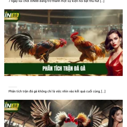
7 ngày vui chơi XIN88 đang trở thành một sự kiện nổi bật thu hút [...]
Phân Tích Trận Đá Gà Tại XIN88: Càng Đọc Càng Hấp Dẫn
Phân tích trận đá gà không chỉ là việc nhìn vào kết quả cuối cùng, [...]