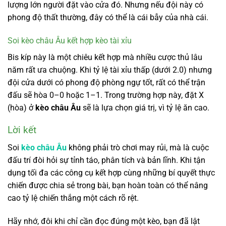
lượng lớn người đặt vào cửa đó. Nhưng nếu đội này có
phong độ thất thường, đây có thể là cái bẫy của nhà cái.
Soi kèo châu Âu kết hợp kèo tài xỉu
Bis kíp này là một chiêu kết hợp mà nhiều cược thủ lâu
năm rất ưa chuộng. Khi tỷ lệ tài xỉu thấp (dưới 2.0) nhưng
đội cửa dưới có phong độ phòng ngự tốt, rất có thể trận
đấu sẽ hòa 0–0 hoặc 1–1. Trong trường hợp này, đặt X
(hòa) ở
kèo châu Âu
sẽ là lựa chọn giá trị, vì tỷ lệ ăn cao.
Lời kết
Soi
kèo châu Âu
không phải trò chơi may rủi, mà là cuộc
đấu trí đòi hỏi sự tỉnh táo, phân tích và bản lĩnh. Khi tận
dụng tối đa các công cụ kết hợp cùng những bí quyết thực
chiến được chia sẻ trong bài, bạn hoàn toàn có thể nâng
cao tỷ lệ chiến thắng một cách rõ rệt.
Hãy nhớ, đôi khi chỉ cần đọc đúng một kèo, bạn đã lật