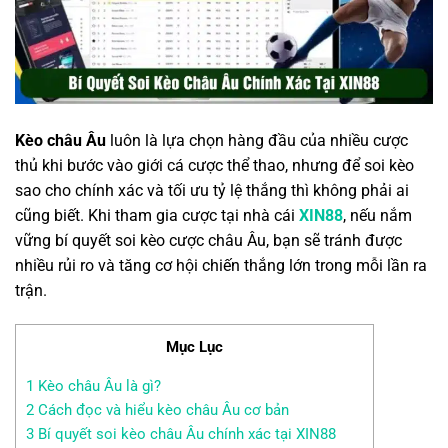
Kèo châu Âu
luôn là lựa chọn hàng đầu của nhiều cược
thủ khi bước vào giới cá cược thể thao, nhưng để soi kèo
sao cho chính xác và tối ưu tỷ lệ thắng thì không phải ai
cũng biết. Khi tham gia cược tại nhà cái
XIN88
, nếu nắm
vững bí quyết soi
kèo cược châu Âu
, bạn sẽ tránh được
nhiều rủi ro và tăng cơ hội chiến thắng lớn trong mỗi lần ra
trận.
Mục Lục
1
Kèo châu Âu là gì?
2
Cách đọc và hiểu kèo châu Âu cơ bản
3
Bí quyết soi kèo châu Âu chính xác tại XIN88