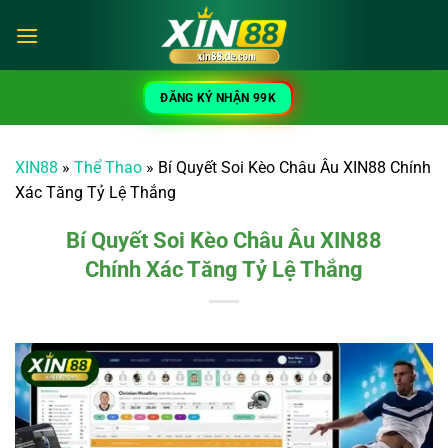
Chuyển
đến
nội
dung
ĐĂNG KÝ NHẬN 99K
XIN88
»
Thể Thao
»
Bí Quyết Soi Kèo Châu Âu XIN88 Chính
Xác Tăng Tỷ Lệ Thắng
Bí Quyết Soi Kèo Châu Âu XIN88
Chính Xác Tăng Tỷ Lệ Thắng