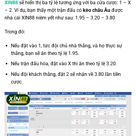
XIN88
sẽ hiển thị ba tỷ lệ tương ứng với ba cửa cược: 1 – X
– 2. Ví dụ, bạn thấy một trận đấu có
kèo châu Âu
được
nhà cái XIN88 niêm yết như sau: 1.95 – 3.20 – 3.80
Trong đó:
Nếu đặt vào 1, tức đội chủ nhà thắng, và họ thực sự
thắng, bạn sẽ ăn theo tỷ lệ 1.95.
Nếu trận đấu hòa, đặt vào X thì ăn theo tỷ lệ 3.20.
Nếu đội khách thắng, đặt 2 sẽ nhận về 3.80 lần tiền
cược.