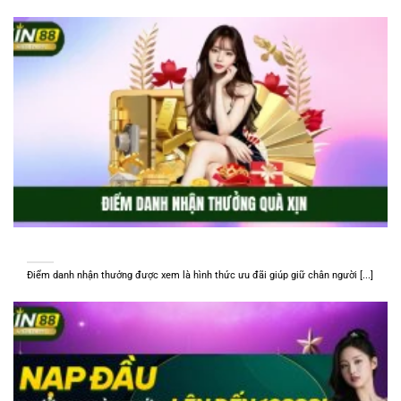
Điểm Danh Nhận Thưởng, XIN88 Trao Quà Tặng Tiền Siêu Khủng
Điểm danh nhận thưởng được xem là hình thức ưu đãi giúp giữ chân người [...]