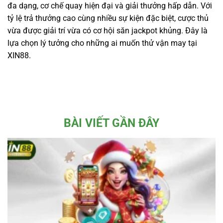
đa dạng, cơ chế quay hiện đại và giải thưởng hấp dẫn. Với
tỷ lệ trả thưởng cao cùng nhiều sự kiện đặc biệt, cược thủ
vừa được giải trí vừa có cơ hội săn jackpot khủng. Đây là
lựa chọn lý tưởng cho những ai muốn thử vận may tại
XIN88.
BÀI VIẾT GẦN ĐÂY