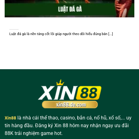
Luật Đá Gà Tại XIN88: Những Nguyên Tắc Quan Trọng Cần Nắm
Luật đá gà là nền tảng cốt lõi giúp người theo dõi hiểu đúng bản [...]
là nhà cái thể thao, casino, bắn cá, nổ hũ, xổ số,... uy
Xin88
tín hàng đầu. Đăng ký Xin 88 hôm nay nhận ngay ưu đãi
88K trải nghiệm game hot.