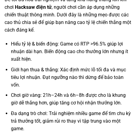
chơi
Hacksaw điện tử
, người chơi cần áp dụng những
chiến thuật thông minh. Dưới đây là những mẹo được các
cao thủ chia sẻ để giúp bạn nâng cao tỷ lệ chiến thắng một
cách đáng kể.
Hiểu tỷ lệ & biến động: Game có RTP >96.5% giúp lợi
nhuận dài hạn. Biến động cao cho thưởng lớn nhưng ít
xuất hiện.
Giới hạn thua & thắng: Xác định mức lỗ tối đa và mục
tiêu lợi nhuận. Đạt ngưỡng nào thì dừng để bảo toàn
vốn.
Chơi giờ vàng: 21h–24h và 6h–8h được cho là khung
giờ dễ thắng hơn, giúp tăng cơ hội nhận thưởng lớn.
Đa dạng trò chơi: Trải nghiệm nhiều game để tìm chu kỳ
trả thưởng tốt, giảm rủi ro thay vì tập trung vào một
game.