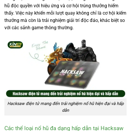
hũ độc quyền với hiệu ứng và cơ hội trúng thưởng hiếm
thấy. Việc này khiến mỗi lượt quay không chỉ là cơ hội kiếm
thưởng mà còn là trải nghiệm giải trí độc đáo, khác biệt so
với các sảnh game thông thường.
Hacksaw điện tử mang đến trải nghiệm nổ hũ hiện đại và hấp
dẫn
Các thể loại nổ hũ đa dạng hấp dẫn tại Hacksaw