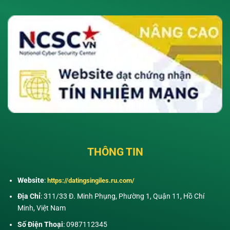
THÔNG TIN
Website
:
https://datingsingiles.ru.com/
Địa Chỉ
: 311/33 Đ. Minh Phụng, Phường 1, Quận 11, Hồ Chí
Minh, Việt Nam
Số Điện Thoại
: 0987112345